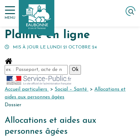
Gestion des traceurs
Aller
ACCUEIL
MES DÉMARCHES
PLAINTE EN LIGNE
au
MENU
contenu
Plainte en ligne
MIS À JOUR LE
LUNDI 21 OCTOBRE 24
Accueil particuliers
>
Social – Santé
>
Allocations et
aides aux personnes âgées
Dossier
Allocations et aides aux
personnes âgées