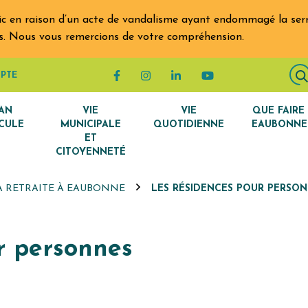
ic en raison d’un acte de vandalisme ayant endommagé la serru
lais. Nous vous remercions de votre compréhension.
Lien vers le compte Facebook
Lien vers le compte Instagram
Lien vers le compte Linke
Lien vers la chaîn
PTE
AN
VIE
VIE
QUE FAIRE
CULE
MUNICIPALE
QUOTIDIENNE
EAUBONNE
ET
CITOYENNETÉ
A RETRAITE À EAUBONNE
LES RÉSIDENCES POUR PERSO
r personnes