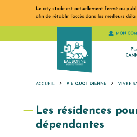
Gestion des traceurs
Aller
Le city stade est actuellement fermé au publ
au
afin de rétablir l’accès dans les meilleurs dé
contenu
MON COM
PL
CANI
ACCUEIL
VIE QUOTIDIENNE
VIVRE S
Les résidences pou
dépendantes