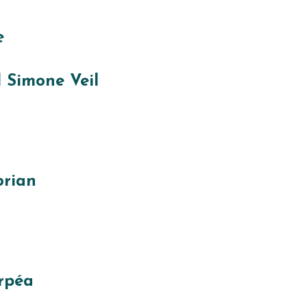
e
l Simone Veil
orian
Orpéa