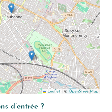
Leaflet
|
©
OpenStreetMap
ons d’entrée ?