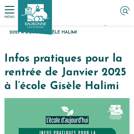
Gestion des traceurs
Aller
ACCUEIL
EAUBONNE S’ENGAGE POUR
au
L’ÉCOLE GISÈLE HALIMI
MENU
contenu
INFOS PRATIQUES POUR LA RENTRÉE DE JANVIER
2025 À L’ÉCOLE GISÈLE HALIMI
Infos pratiques pour la
rentrée de Janvier 2025
à l’école Gisèle Halimi