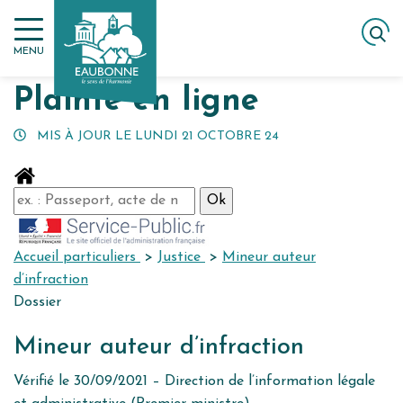
Gestion des traceurs
Aller
ACCUEIL
MES DÉMARCHES
PLAINTE EN LIGNE
au
MENU
contenu
Plainte en ligne
MIS À JOUR LE
LUNDI 21 OCTOBRE 24
Accueil particuliers
>
Justice
>
Mineur auteur
d’infraction
Dossier
Mineur auteur d’infraction
Vérifié le 30/09/2021 – Direction de l’information légale