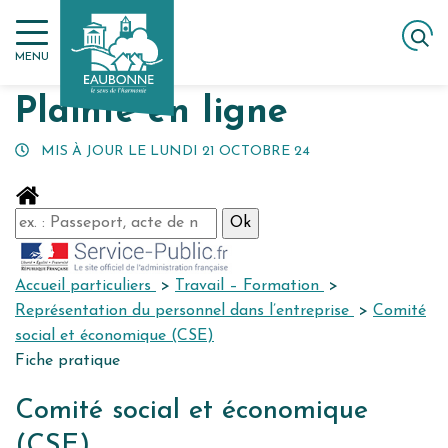
Gestion des traceurs
Aller
ACCUEIL
MES DÉMARCHES
PLAINTE EN LIGNE
au
MENU
contenu
Plainte en ligne
MIS À JOUR LE
LUNDI 21 OCTOBRE 24
Accueil particuliers
>
Travail – Formation
>
Représentation du personnel dans l’entreprise
>
Comité
social et économique (CSE)
Fiche pratique
Comité social et économique
(CSE)