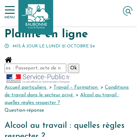
Gestion des traceurs
Aller
ACCUEIL
MES DÉMARCHES
PLAINTE EN LIGNE
au
MENU
contenu
Plainte en ligne
MIS À JOUR LE
LUNDI 21 OCTOBRE 24
Accueil particuliers
>
Travail – Formation
>
Conditions
de travail dans le secteur privé
>
Alcool au travail :
quelles règles respecter ?
Question-réponse
Alcool au travail : quelles règles
respecter ?