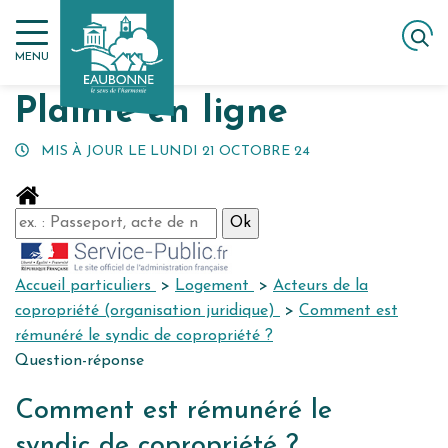
Gestion des traceurs
Aller
ACCUEIL
MES DÉMARCHES
PLAINTE EN LIGNE
au
MENU
contenu
Plainte en ligne
MIS À JOUR LE
LUNDI 21 OCTOBRE 24
Accueil particuliers
>
Logement
>
Acteurs de la
copropriété (organisation juridique)
>
Comment est
rémunéré le syndic de copropriété ?
Question-réponse
Comment est rémunéré le
syndic de copropriété ?