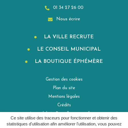
01 34 27 26 00
Nous écrire
LA VILLE RECRUTE
LE CONSEIL MUNICIPAL
LA BOUTIQUE ÉPHÉMÈRE
Gestion des cookies
Plan du site
Mentions légales
Crédits
Accessibilité : Partiellement conforme
Ce site utilise des traceurs pour fonctionner et obtenir des
Politique de confidentialité
statistiques d'utilisation afin améliorer l'utilisation, vous pouvez