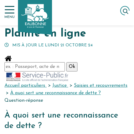
Gestion des traceurs
Aller
ACCUEIL
MES DÉMARCHES
PLAINTE EN LIGNE
au
MENU
contenu
Plainte en ligne
MIS À JOUR LE
LUNDI 21 OCTOBRE 24
Accueil particuliers
>
Justice
>
Saisies et recouvrements
>
À quoi sert une reconnaissance de dette ?
Question-réponse
À quoi sert une reconnaissance
de dette ?