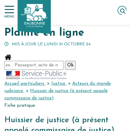
Gestion des traceurs
Aller
ACCUEIL
MES DÉMARCHES
PLAINTE EN LIGNE
au
MENU
contenu
Plainte en ligne
MIS À JOUR LE
LUNDI 21 OCTOBRE 24
Accueil particuliers
>
Justice
>
Acteurs du monde
judiciaire
>
Huissier de justice (à présent appelé
commissaire de justice)
Fiche pratique
Huissier de justice (à présent
appelé commissaire de justice)