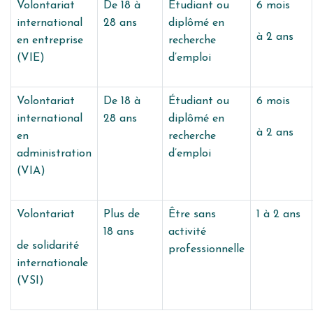
Volontariat
De 18 à
Étudiant ou
6 mois
international
28 ans
diplômé en
à 2 ans
en entreprise
recherche
(VIE)
d’emploi
Volontariat
De 18 à
Étudiant ou
6 mois
international
28 ans
diplômé en
à 2 ans
en
recherche
administration
d’emploi
(VIA)
Volontariat
Plus de
Être sans
1 à 2 ans
18 ans
activité
de solidarité
professionnelle
internationale
(VSI)