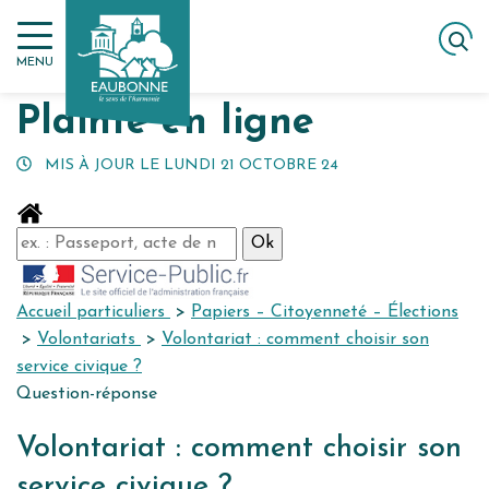
Gestion des traceurs
Aller
ACCUEIL
MES DÉMARCHES
PLAINTE EN LIGNE
au
MENU
contenu
Plainte en ligne
MIS À JOUR LE
LUNDI 21 OCTOBRE 24
Accueil particuliers
>
Papiers – Citoyenneté – Élections
>
Volontariats
>
Volontariat : comment choisir son
service civique ?
Question-réponse
Volontariat : comment choisir son
service civique ?