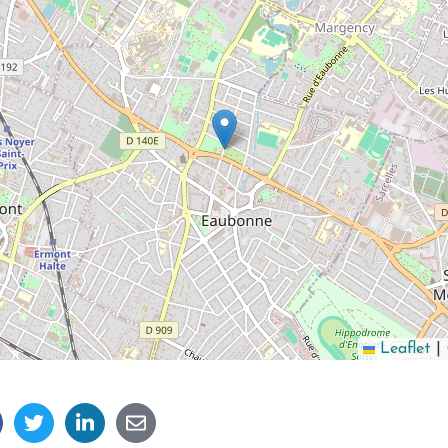
Leaflet
|