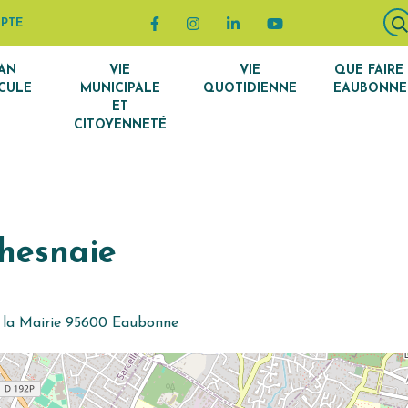
Lien vers le compte Facebook
Lien vers le compte Instagram
Lien vers le compte Linke
Lien vers la chaîn
PTE
AN
VIE
VIE
QUE FAIRE
CULE
MUNICIPALE
QUOTIDIENNE
EAUBONNE
ET
CITOYENNETÉ
hesnaie
 la Mairie 95600 Eaubonne