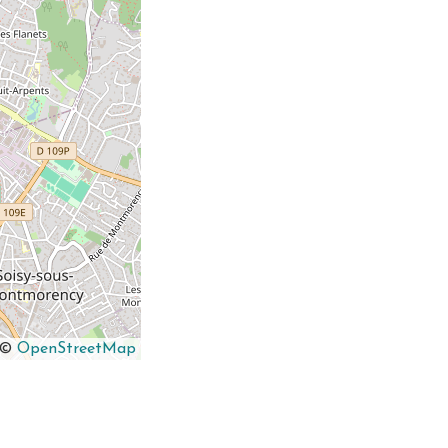
©
OpenStreetMap