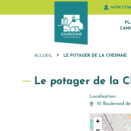
Gestion des traceurs
Aller
MON COM
au
contenu
PL
CANI
ACCUEIL
LE POTAGER DE LA CHESNAIE
Le potager de la C
Localisation :
10 Boulevard de
+
−