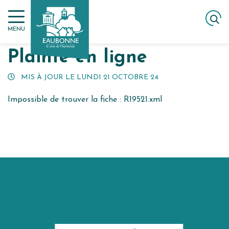
Gestion des traceurs
Aller
ACCUEIL
MES DÉMARCHES
PLAINTE EN LIGNE
au
MENU
contenu
Plainte en ligne
MIS À JOUR LE
LUNDI 21 OCTOBRE 24
Impossible de trouver la fiche : R19521.xml