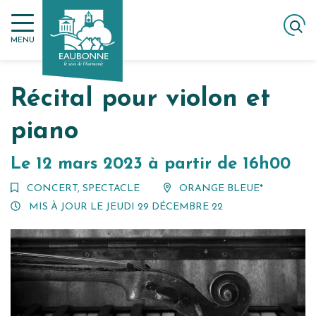
Gestion des traceurs
Aller
ACCUEIL
AGENDA
au
RÉCITAL POUR VIOLON ET PIANO
MENU
contenu
Récital pour violon et
piano
Le
12
mars
2023
à partir de 16h00
CONCERT
,
SPECTACLE
ORANGE BLEUE*
MIS À JOUR LE
JEUDI 29 DÉCEMBRE 22