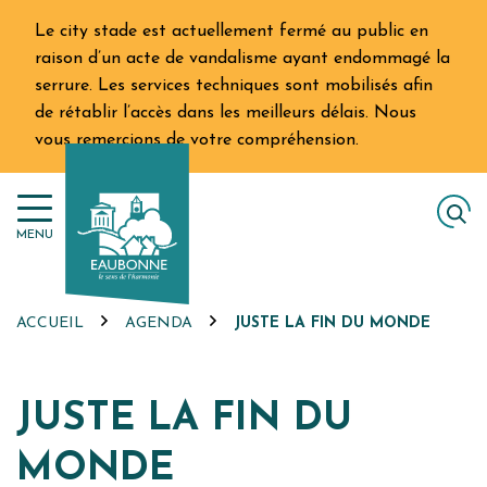
Gestion des traceurs
Aller
Le city stade est actuellement fermé au public en
au
raison d’un acte de vandalisme ayant endommagé la
contenu
serrure. Les services techniques sont mobilisés afin
de rétablir l’accès dans les meilleurs délais. Nous
vous remercions de votre compréhension.
MENU
ACCUEIL
AGENDA
JUSTE LA FIN DU MONDE
JUSTE LA FIN DU
MONDE