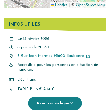
Leaflet
|
©
OpenStreetMap
INFOS UTILES
Le
13
février
2026
à partir de 20h30
7 Rue Jean Mermoz 95600 Eaubonne
Accessible pour les personnes en situation de
handicap
Dès 14 ans
TARIF B : 8 € À 14 €
Réserver en ligne