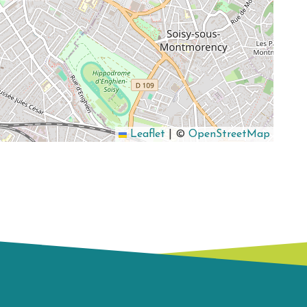
Leaflet
|
©
OpenStreetMap