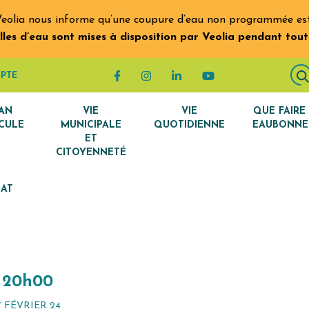
eolia nous informe qu’une coupure d’eau non programmée est 
lles d’eau sont mises à disposition par Veolia pendant tout
Lien vers le compte Facebook
Lien vers le compte Instagram
Lien vers le compte Linke
Lien vers la chaîn
PTE
AN
VIE
VIE
QUE FAIRE
CULE
MUNICIPALE
QUOTIDIENNE
EAUBONNE
ET
CITOYENNETÉ
BAT
 20h00
 FÉVRIER 24