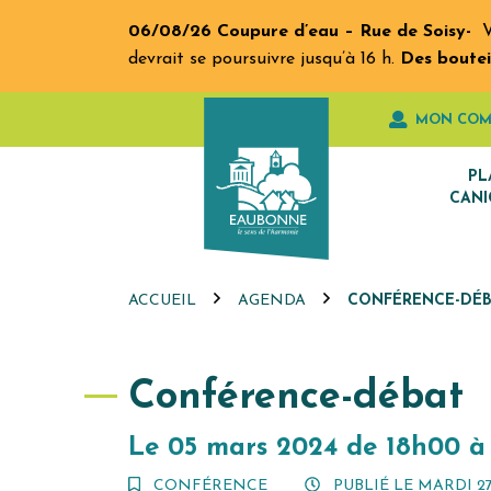
Gestion des traceurs
Aller
06/08/26 Coupure d’eau – Rue de Soisy-
V
au
devrait se poursuivre jusqu’à 16 h.
Des boutei
contenu
MON COM
PL
CANI
ACCUEIL
AGENDA
CONFÉRENCE-DÉ
Conférence-débat
Le
05
mars
2024
de 18h00 à
CONFÉRENCE
PUBLIÉ LE
MARDI 27