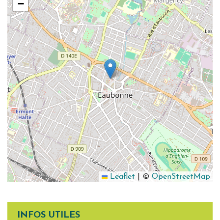
−
Leaflet
|
©
OpenStreetMap
INFOS UTILES