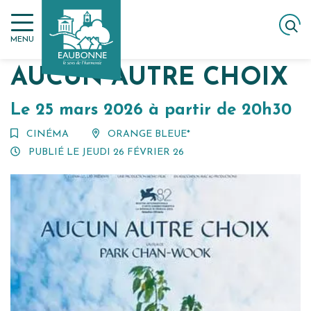
Gestion des traceurs
Aller
ACCUEIL
AGENDA
AUCUN AUTRE CHOIX
au
MENU
contenu
AUCUN AUTRE CHOIX
Le
25
mars
2026
à partir de 20h30
CINÉMA
ORANGE BLEUE*
PUBLIÉ LE
JEUDI 26 FÉVRIER 26