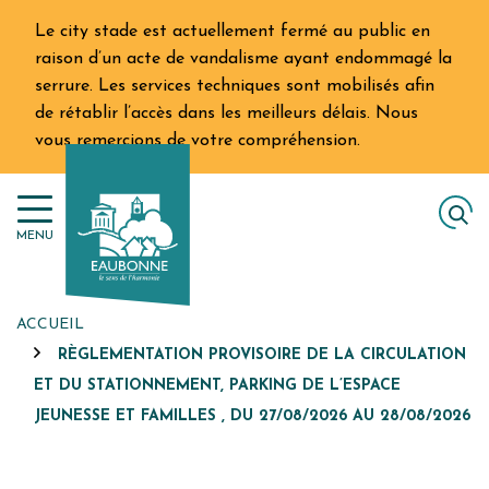
Gestion des traceurs
Aller
Le city stade est actuellement fermé au public en
au
raison d’un acte de vandalisme ayant endommagé la
contenu
serrure. Les services techniques sont mobilisés afin
de rétablir l’accès dans les meilleurs délais. Nous
vous remercions de votre compréhension.
MENU
ACCUEIL
RÈGLEMENTATION PROVISOIRE DE LA CIRCULATION
ET DU STATIONNEMENT, PARKING DE L’ESPACE
JEUNESSE ET FAMILLES , DU 27/08/2026 AU 28/08/2026