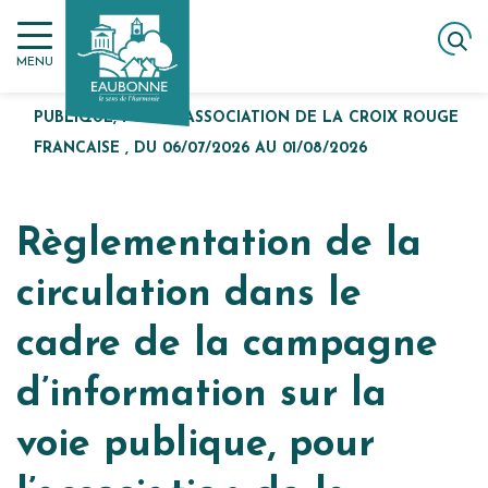
Gestion des traceurs
Aller
ACCUEIL
au
RÈGLEMENTATION DE LA CIRCULATION DANS LE
MENU
contenu
CADRE DE LA CAMPAGNE D’INFORMATION SUR LA VOIE
PUBLIQUE, POUR L’ASSOCIATION DE LA CROIX ROUGE
FRANCAISE , DU 06/07/2026 AU 01/08/2026
Règlementation de la
circulation dans le
cadre de la campagne
d’information sur la
voie publique, pour