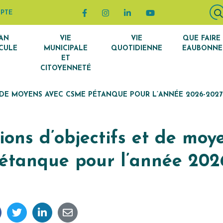
Lien vers le compte Facebook
Lien vers le compte Instagram
Lien vers le compte Linke
Lien vers la chaîn
PTE
AN
VIE
VIE
QUE FAIRE
CULE
MUNICIPALE
QUOTIDIENNE
EAUBONNE
ET
CITOYENNETÉ
 DE MOYENS AVEC CSME PÉTANQUE POUR L’ANNÉE 2026-2027
ons d’objectifs et de moy
tanque pour l’année 202