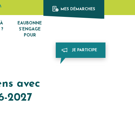
Afficher la recherche
din
e Youtube
MES DÉMARCHES
 À
EAUBONNE
 ?
S’ENGAGE
POUR
JE PARTICIPE
ens avec
6-2027