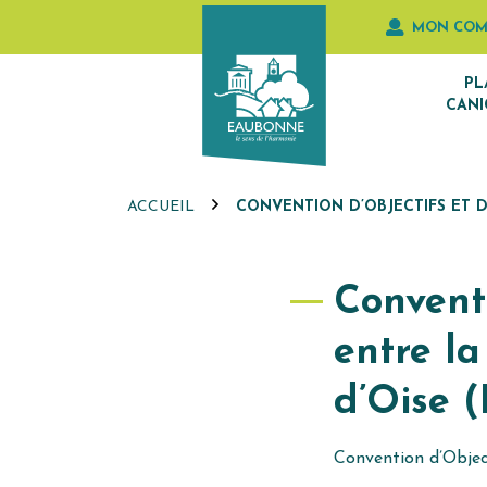
Gestion des traceurs
Aller
MON COM
au
contenu
PL
CANI
ACCUEIL
CONVENTION D’OBJECTIFS ET D
Convent
entre la
d’Oise 
Convention d’Object