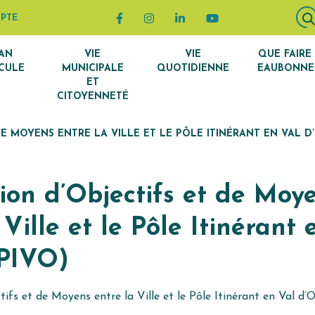
Lien vers le compte Facebook
Lien vers le compte Instagram
Lien vers le compte Linke
Lien vers la chaîn
PTE
AN
VIE
VIE
QUE FAIRE
CULE
MUNICIPALE
QUOTIDIENNE
EAUBONNE
ET
CITOYENNETÉ
E MOYENS ENTRE LA VILLE ET LE PÔLE ITINÉRANT EN VAL D’
ion d’Objectifs et de Moy
 Ville et le Pôle Itinérant 
(PIVO)
ifs et de Moyens entre la Ville et le Pôle Itinérant en Val d’