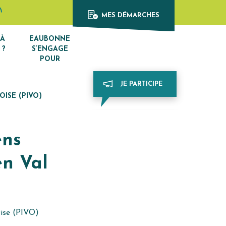
Afficher la recherche
din
e Youtube
MES DÉMARCHES
 À
EAUBONNE
 ?
S’ENGAGE
POUR
JE PARTICIPE
OISE (PIVO)
ens
en Val
Oise (PIVO)