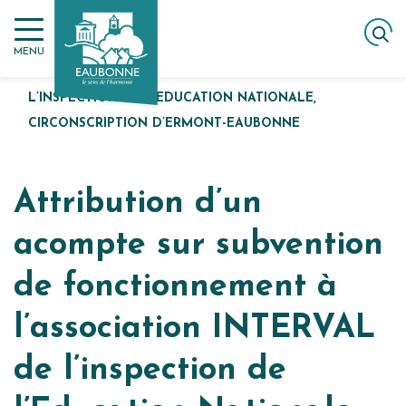
Gestion des traceurs
Aller
ACCUEIL
au
ATTRIBUTION D’UN ACOMPTE SUR SUBVENTION DE
MENU
contenu
FONCTIONNEMENT À L’ASSOCIATION INTERVAL DE
L’INSPECTION DE L’EDUCATION NATIONALE,
CIRCONSCRIPTION D’ERMONT-EAUBONNE
Attribution d’un
acompte sur subvention
de fonctionnement à
l’association INTERVAL
de l’inspection de